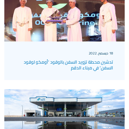
18 ديسمبر, 2022
تدشين محطة تزويد السفن بالوقود ’أومكو لوقود
السفن‘ في ميناء الدقم