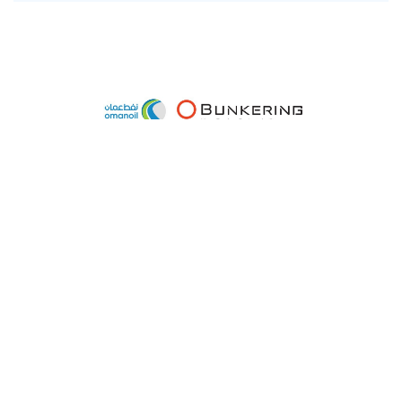
16 أكتوبر, 2022
شركة النفط العُمانية للتسويق توقّع اتفاقية مع O-
Bunkering لترويج خدمات التزوّد بوقود السفن في
ميناء الدقم.