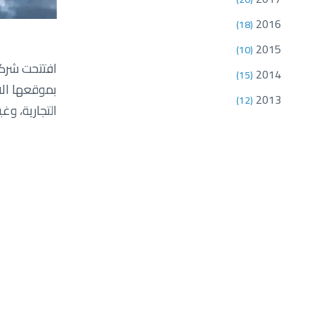
2016
(18)
2015
(10)
افتتحت شركة
2014
(15)
بموقعها ال
2013
(12)
التجارية، و
2012
(18)
2011
قيمها الأساس
(18)
بتقديم تجار
2010
(7)
وعن تدشين ال
محطات خدماتن
الثنائية ال
متنوعة وإتا
ومنتجات مبُ