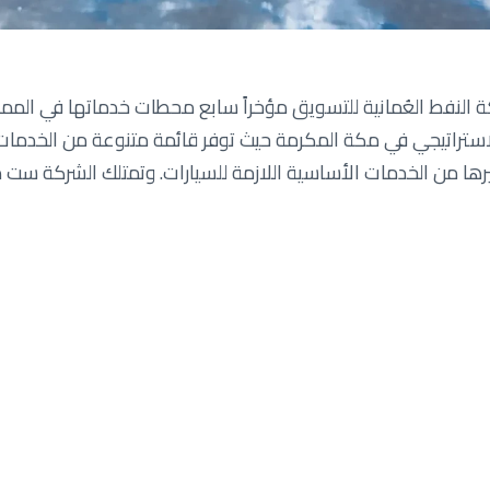
 النفط العُمانية للتسويق مؤخراً سابع محطات خدماتها في المملك
استراتيجي في مكة المكرمة حيث توفر قائمة متنوعة من الخدما
غيرها من الخدمات الأساسية اللازمة للسيارات. وتمتلك الشركة س
في ذلك
ية ’التركيز على العملاء‘ وعبر توفير تشكيلة من المرافق التي تثر
ب مميزة تتعدى الوقود.
محطة، قال علي بن أحمد مقيبل، مدير عام البيع بالتجزئة الدولية 
ا في المملكة العربية السعودية، ليشكل إنجازاً جديداً في مسيرتنا 
راسخة بين البلدين. ونسعى من خلال هذه الخطوة إلى إيجاد قيمة
حة المجال أمام أصحاب المشاريع والموردين المحلين لتطوير أعما
تكرة تضمن لهم أعلى مستويات الراحة في جميع رحلاتهم. ونثق أن