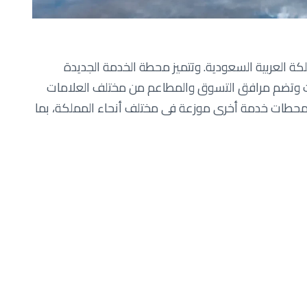
ة العربية السعودية. وتتميز محطة الخدمة الجديدة
ت وتضم مرافق التسوق والمطاعم من مختلف العلامات
ت محطات خدمة أخرى موزعة في مختلف أنحاء المملكة، بما
 أول محطة خدمة متكاملة في الدمام والتي دشنتها في عام 2019م، وكذلك افتتاح محطة المنار في جدة. وتماشياً مع إحدى
ي أنماط حياتهم اليومية، تبرز محطات الخدمة التزام الشركة
في شركة النفط العُمانية للتسويق: "يسعدنا افتتاح سابع
الطموحة لتوسيع انتشار أعمالنا عالمياً وتعزيز العلاقات
 إضافية في السوق السعودي من خلال توفير فرص وظيفية
لهم، وفي نفس الوقت مواصلة إثراء عملائنا بخدمات
 هذه الخطوة ستعزز من جهودنا لتحويل القطاع عبر تقديم