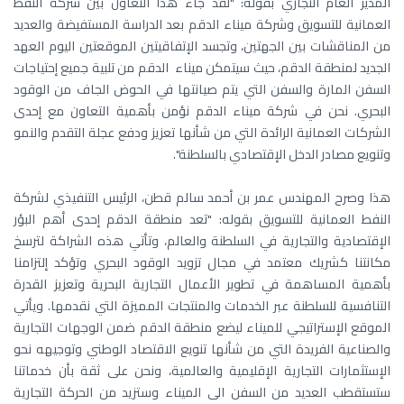
المدير العام التجاري بقوله: "لقد جاء هذا التعاون بين شركة النفط
العمانية للتسويق وشركة ميناء الدقم بعد الدراسة المستفيضة والعديد
من المناقشات بين الجهتين، وتجسد الإتفاقيتين الموقعتين اليوم العهد
الجديد لمنطقة الدقم، حيث سيتمكن ميناء الدقم من تلبية جميع إحتياجات
السفن المارة والسفن التي يتم صيانتها في الحوض الجاف من الوقود
البحري. نحن في شركة ميناء الدقم نؤمن بأهمية التعاون مع إحدى
الشركات العمانية الرائدة التي من شأنها تعزيز ودفع عجلة التقدم والنمو
وتنويع مصادر الدخل الإقتصادي بالسلطنة".
هذا وصرح المهندس عمر بن أحمد سالم قطن، الرئيس التنفيذي لشركة
النفط العمانية للتسويق بقوله: "تعد منطقة الدقم إحدى أهم البؤر
الإقتصادية والتجارية في السلطنة والعالم، وتأتي هذه الشراكة لترسخ
مكانتنا كشريك معتمد في مجال تزويد الوقود البحري وتؤكد إلتزامنا
بأهمية المساهمة في تطوير الأعمال التجارية البحرية وتعزيز القدرة
التنافسية للسلطنة عبر الخدمات والمنتجات المميزة التي نقدمها. ويأتي
الموقع الإستراتيجي للميناء ليضع منطقة الدقم ضمن الوجهات التجارية
والصناعية الفريدة التي من شأنها تنويع الاقتصاد الوطني وتوجيهه نحو
الإستثمارات التجارية الإقليمية والعالمية، ونحن على ثقة بأن خدماتنا
ستستقطب العديد من السفن الى الميناء وستزيد من الحركة التجارية