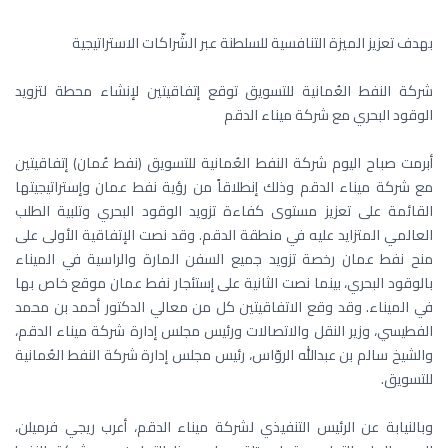
بهدف تعزيز الميزة التنافسية للسلطنة عبر الشّراكات الاستراتيجية
شركة النفط العُمانية للتسويق توقع إتفاقيتين لإنشاء محطة لتزويد
الوقود البحري مع شركة ميناء الدقم
أبرمت صباح اليوم شركة النفط العُمانية للتسويق (نفط عُمان) إتفاقيتين
مع شركة ميناء الدقم وذلك إنطلاقاً من رؤية نفط عمان وإستراتيجيتها
القائمة على تعزيز مستوى كفاءة تزويد الوقود البحري وتلبية الطلب
العالمي المتزايد عليه في منطقة الدقم. وقد نصت الإتفاقية الأولى على
منح نفط عمان رخصة تزويد جميع السفن المارة والراسية في الميناء
بالوقود البحري، بينما نصت الثانية على إستئجار نفط عمان موقع خاص بها
في الميناء. وقد وقع الاتفاقيتين كل من معالي الدكتور أحمد بن محمد
الفطيسي، وزير النقل والاتصالات ورئيس مجلس إدارة شركة ميناء الدقم،
والشيخ سالم بن عبدالله الروّاس، رئيس مجلس إدارة شركة النفط العُمانية
للتسويق.
وبالنيابة عن الرئيس التنفيذي لشركة ميناء الدقم، أعرب ريجي فرميلن،