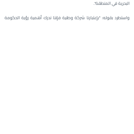
البحرية في المنطقة".
واستطرد بقوله: "بإعتبارنا شركة وطنية فإننا ندرك أهمية رؤية الحكومة
العمانية ودورها الريادي في تعزيز البنية الأساسية للدقم والتي ستسهم
بدورها في إثراء قطاع الشحن البحري والتجارة والتصدير، كما نثمن
العلاقات الوطيدة بيننا وشركة ميناء الدقم وهيئة المنطقة الاقتصادية
الخاصة بالدقم، اللتان لهما الدور الريادي في إنجاح هذه الإتفاقية".
هذا، وستستخدم المحطة البحرية الجديدة في موقع الميناء أحدث التقنيات
الفنية العالية والآليات المتطورة لخدمات تزويد وتوصيل الوقود الى السفن
والتي تطبق أفضل معايير الجودة وقوانين الصحة والسلامة والأمن
والبيئة.
الجدير بالذكر، نفط عُمان هي جزء لا يتجزأ من الإقتصاد الوطني وتعمل
جاهدة على إيجاد الشراكات الإستراتيجية التي تساهم في تعزيز وتنويع
مصادر الدخل القومي للبلاد.