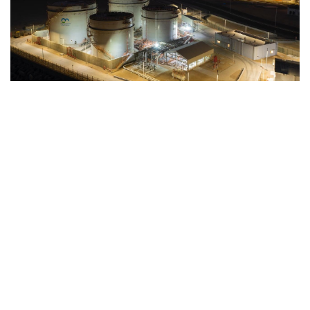
أكملت أومكو لوقود السفن إنشاء محطتها الحديثة لتزويد الوقود في
ميناء الدقم، وهي منشأة متطورة تسهم في تعزيز الاستدامة والقدرة
التنافسية للخدمات الداعمة للشحن البحري في سلطنة عُمان. تتضمن
المحطة سعة تخزين تبلغ 30,000 متر مكعب من الوقود، إلى جانب شبكة
من الأنابيب والمضخات والصمامات، وأنظمة كهربائية وميكانيكية
متقدمة، فضلاً عن بنية تحتية متكاملة تشمل الأعمال المدنية والهيكلية.
تم تصميم المحطة بما يتوافق مع اللوائح الدولية للوقود البحري منخفض
الكبريت، مما يضمن توفير حلول فعّالة ومتوافقة تدعم السفن في
عملياتها البحرية.
وبصفتها مورداً موثوقاً، تقدم أومكو لوقود السفن خدمات تزويد الوقود
وتجهيز السفن واللوجستيات عبر الموانئ العمانية، مع الالتزام بأعلى معايير
السلامة والموثوقية والكفاءة. ومن خلال استمرار الاستثمار في بنية
تحتية عالمية المستوى، تواصل أومكو لوقود السفن دعم نمو ميناء