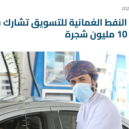
لنفط العُمانية للتسويق تشارك ف
ة