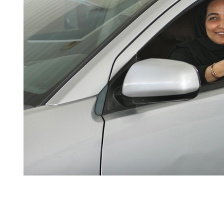
مؤكدة التزامها بالاستدامة، انضمت شركة النفط العُمانية للتسويق إلى المبادرة الوطنية لزراعة 10 مليون شجرة على مدار 10 سنوات.