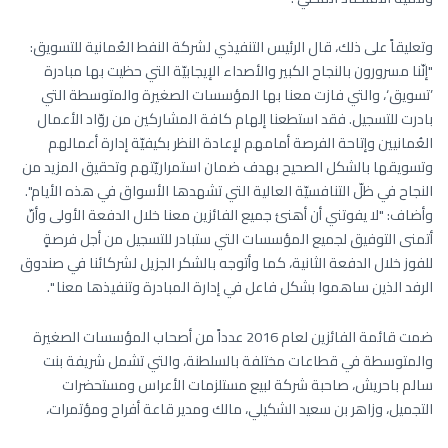
وتعليقاً على ذلك، قال الرئيس التنفيذي لشركة النفط العُمانية للتسويق:
"إنّنا مسرورون بالنجاح الكبير والأصداء الإيجابيّة التي حظيت بها مبادرة
’تسويق‘، والتي فازت معنا بها المؤسسات الصغيرة والمتوسطة التي
بادرت للتسجيل. فقد استطعنا إلهام كافة المشاركين من روّاد الأعمال
العُمانيين وإتاحة الفرصة أمامهم لإعادة النظر بكيفيّة إدارة أعمالهم
وتسويقها بالشكل الصحيح بهدف ضمان استمراريّتهم وتحقيق المزيد من
النجاح في ظلّ التنافسيّة العالية التي تشهدها الأسواق في هذه الأيام".
وأضاف: "لا يفوتني أن أهنئ جميع الفائزين معنا خلال الدفعة الأولى وأنّ
أتمنى التوفيق لجميع المؤسسات التي ستبادر للتسجيل من أجل فرصةٍ
للفوز خلال الدفعة الثانية، كما وأتوجه بالشكر الجزيل لشركائنا في صندوق
الرفد الذين ساهموا بشكل فاعل في إدارة المبادرة وتنفيذها معنا ".
ضمت قائمة الفائزين لعام 2016 عدداً من أصحاب المؤسسات الصغيرة
والمتوسطة في قطاعات مختلفة بالسلطنة، والتي تشمل شريفة بنت
سالم باحريش، صاحبة شركة لبيع مستلزمات الأعراس ومستحضرات
التجميل، وزاهر بن سعيد الشكيلي، مالك ومدير قاعة أفراح ومؤتمرات،
وحارث بن سيف الخروصي، مالك مشروع صناعة الرخام والحجر الطبيعي،