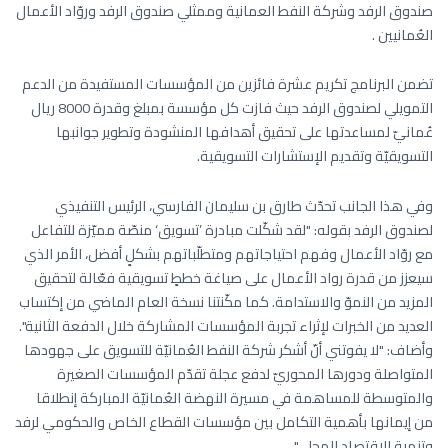
صندوق الرفد وشركة النفط العمانية وممثلي صندوق الرفد وروّاد الأعمال
العُمانيين .
تضمن البرنامج تكريم عشرة فائزين من المؤسسات المستفيدة من الدعم
التمويلي لصندوق الرفد حيث فازت كل مؤسسة بمبلغ وقدرة 8000 ريال
عُمانيّ لمساعدتها على تحقيق أهدافها المنشودة وتطوير جوانبها
التسويقيّة وتقديم الإستشارات التسويقية.
وفي هذا الجانب تحدّث طارق بن سليمان الفارسي، الرئيس التنفيذي
لصندوق الرفد بقوله: "لقد شكّلت مبادرة ’تسويق‘ منصّة مميّزة للتفاعل
مع روّاد الأعمال وفهم احتياجاتهم ومتطلّباتهم بشكلٍ أفضل، الأمر الذي
سيعزز من قدرة رواد الأعمال على صياغة خططٍ تسويقية فعّالة لتحقيق
المزيد من النموّ والاستدامة. كما مكّنتنا نسخة العام الماضي من إكتساب
العديد من الخبرات لإثراء تجربة المؤسسات المشاركة خلال الدفعة الثانية".
وأضاف: "لا يفوتني أنّ أشكر شركة النفط العُمانيّة للتسويق على جهودها
المتواصلة ودورها المحوريّ لدفع عجلة تقدّم المؤسسات الصغيرة
والمتوسطة للمساهمة في مسيرة النهضة العُمانيّة المباركة إنطلاقا
من إيمانها بأهمية التكامل بين مؤسسات القطاع الخاص والحكومي لرفد
وتنمية الاقتصاد المحلي".